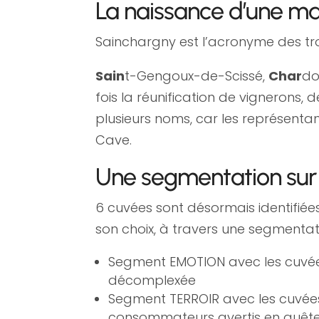
La naissance d’une m
Sainchargny est l’acronyme des trois
Sain
t-Gengoux-de-Scissé,
Char
do
fois la réunification de vignerons
plusieurs noms, car les représenta
Cave.
Une segmentation sur
6 cuvées sont désormais identifie
son choix, à travers une segmentati
Segment EMOTION avec les cuvées
décomplexée
Segment TERROIR avec les cuvées
consommateurs avertis en quête 