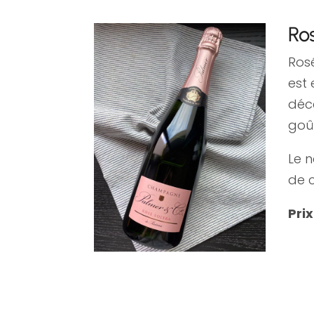
Ros
Ros
est 
déc
goû
Le n
de c
Pri