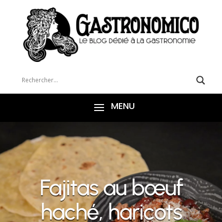
Fajitas au bœuf
haché, haricots