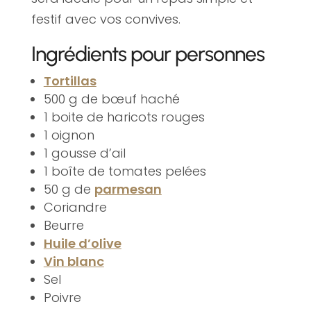
festif avec vos convives.
Ingrédients pour personnes
Tortillas
500 g de bœuf haché
1 boite de haricots rouges
1 oignon
1 gousse d’ail
1 boîte de tomates pelées
50 g de
parmesan
Coriandre
Beurre
Huile d’olive
Vin blanc
Sel
Poivre