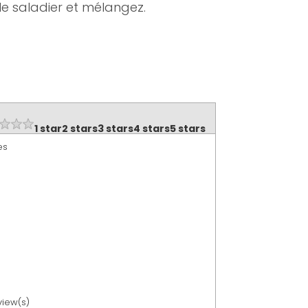
 le saladier et mélangez.
1 star
2 stars
3 stars
4 stars
5 stars
es
view(s)