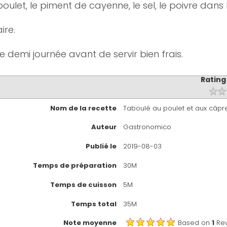
 poulet, le piment de cayenne, le sel, le poivre dans
ire.
e demi journée avant de servir bien frais.
Rating
Nom de la recette
Taboulé au poulet et aux câpr
Auteur
Gastronomico
Publié le
2019-08-03
Temps de préparation
30M
Temps de cuisson
5M
Temps total
35M
Note moyenne
Based on
1
Re