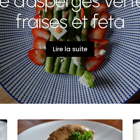
e d’asperges vert
fraises et feta
Lire la suite