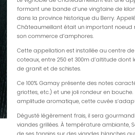
formant une bande d’une vingtaine de kilom
dans la province historique du Berry. Appel
Châteaumeillant était un important noeud r
son commerce d’amphores.
Cette appellation est installée au centre d
coteaux, entre 250 et 300m d’altitude dont 
de granit et de schistes.
Ce 100% Gamay présente des notes caractéri
griottes, etc.) et une joli rondeur en bouch
amplitude aromatique, cette cuvée s’adapte
Dégusté légèrement frais, il sera gourmand
viandes grillées. À température ambiante, So
de ses tannins sur des viandes blanches a