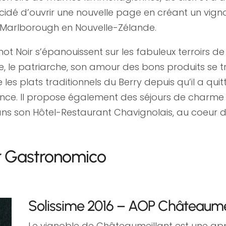
écidé d’ouvrir une nouvelle page en créant un vign
 à Marlborough en Nouvelle-Zélande.
Pinot Noir s’épanouissent sur les fabuleux terroirs
ie, le patriarche, son amour des bons produits se t
e les plats traditionnels du Berry depuis qu’il a qui
ience. Il propose également des séjours de charme 
ns son Hôtel-Restaurant Chavignolais, au coeur d
r Gastronomico
Solissime 2016 – AOP Châteaume
Le vignoble de Châteaumeillant est une appe