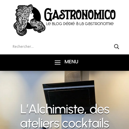
L’Alchimiste, des
ateliers cocktails