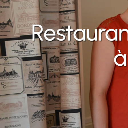
Restauran
à