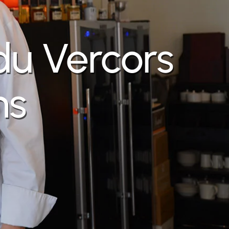
du Vercors
ns