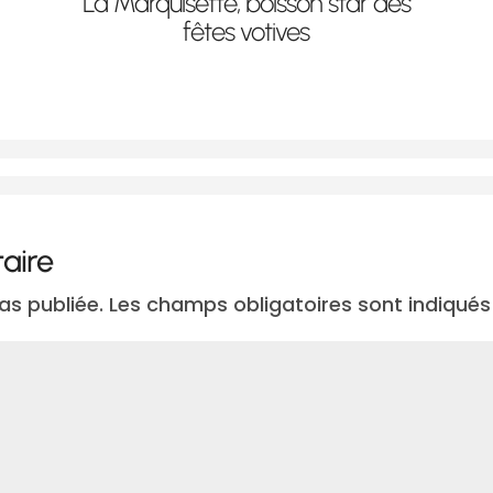
La Marquisette, boisson star des
fêtes votives
aire
as publiée.
Les champs obligatoires sont indiqué