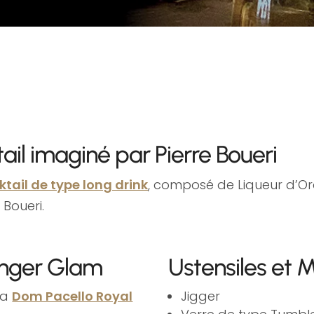
il imaginé par Pierre Boueri
ktail de type long drink
, composé de Liqueur d’Ora
 Boueri.
inger Glam
Ustensiles et M
 la
Dom Pacello Royal
Jigger