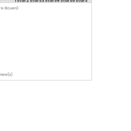
1 star
2 stars
3 stars
4 stars
5 stars
re Boueri)
view(s)