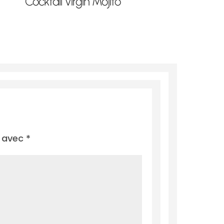
Cocktail Virgin Mojito
s avec
*